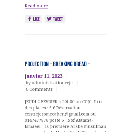
Read more
Like
Tweet
Culinaire
EVENEMENTS
PROJECTION – BREAKING BREAD –
CULTURELS
janvier 11, 2023
by administrationccjc
0
Comments
JEUDI 2 FEVRIER à 20h00 au CCJC Prix
des places : 5 € Réservation
centrejeromecahen@gmail.com ou
0147477876 poste 6 Nof Atamna-
Ismaeel – la première Arabe musulman