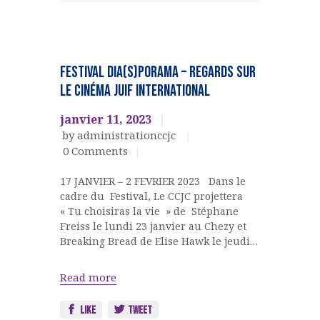
Cinéma
EVENEMENTS
FESTIVAL DIA(S)PORAMA – Regards sur
CULTURELS
le cinéma Juif International
janvier 11, 2023
by administrationccjc
0
Comments
17 JANVIER – 2 FEVRIER 2023 Dans le
cadre du Festival, Le CCJC projettera
« Tu choisiras la vie » de Stéphane
Freiss le lundi 23 janvier au Chezy et
Breaking Bread de Elise Hawk le jeudi…
Read more
Like
Tweet