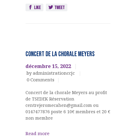
Like
Tweet
CHORALE
MEYERS
CONCERT DE LA CHORALE MEYERS
EVENEMENTS
CULTURELS
décembre 15, 2022
by administrationccjc
0
Comments
Concert de la chorale Meyers au profit
de TSEDEK Réservation
centrejeromecahen@gmail.com ou
0147477876 poste 6 10€ membres et 20 €
non membre
Read more