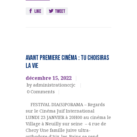
Like
Tweet
EVENEMENTS
CULTURELS
AVANT PREMIERE cinéma : TU CHOISIRAS
LA VIE
décembre 15, 2022
by administrationccjc
0
Comments
FESTIVAL DIA(S)PORAMA – Regards
sur le Cinéma Juif International
LUNDI 23 JANVIER à 20H00 au cinéma le
Village à Neuilly sur seine – 4 rue de
Chezy Une famille juive ultra-
orthodoxe d’Aix-les-Bains se rend…