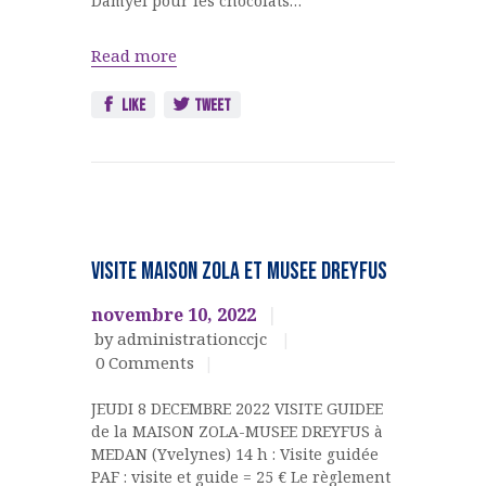
Damyel pour les chocolats…
Read more
Like
Tweet
CLUB TEMPS
LIBRE
VISITE Maison ZOLA ET MUSEE DREYFUS
EVENEMENTS
CULTURELS
novembre 10, 2022
by administrationccjc
0
Comments
JEUDI 8 DECEMBRE 2022 VISITE GUIDEE
de la MAISON ZOLA-MUSEE DREYFUS à
MEDAN (Yvelynes) 14 h : Visite guidée
PAF : visite et guide = 25 € Le règlement