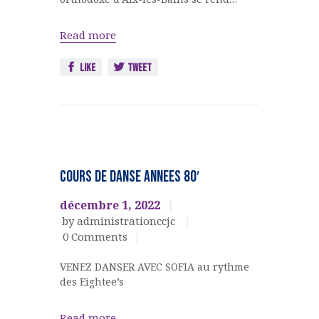
Read more
Like
Tweet
DANSES
EVENEMENTS
COURS DE DANSE ANNEES 80′
CULTURELS
décembre 1, 2022
by administrationccjc
0
Comments
VENEZ DANSER AVEC SOFIA au rythme
des Eightee’s
Read more