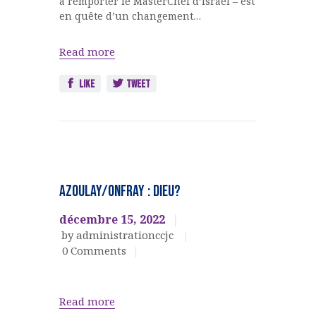
à remporter le MasterChef d’Israël – est
en quête d’un changement…
Read more
Like
Tweet
EVENEMENTS
CULTURELS
Azoulay/Onfray : Dieu?
décembre 15, 2022
by administrationccjc
0
Comments
Read more