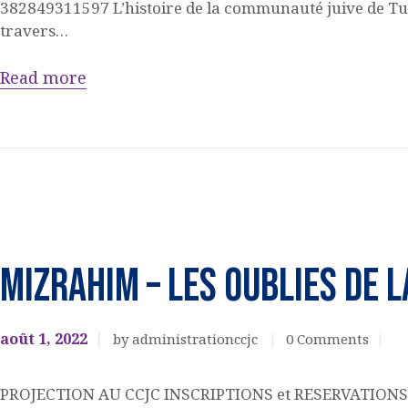
382849311597 L’histoire de la communauté juive de Tunis
travers…
Read more
Cinéma
EVENEMENTS
MIZRAHIM – LES OUBLIES DE 
CULTURELS
août 1, 2022
by administrationccjc
0
Comments
PROJECTION AU CCJC INSCRIPTIONS et RESERVATIONS OB