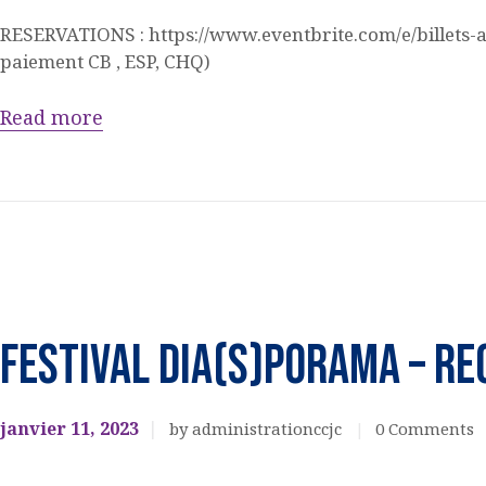
RESERVATIONS : https://www.eventbrite.com/e/billets
ACQUISITION DU
paiement CB , ESP, CHQ)
CENTRE
Read more
DONS
Cinéma
EVENEMENTS
FESTIVAL DIA(S)PORAMA – Re
CULTURELS
janvier 11, 2023
by administrationccjc
0
Comments