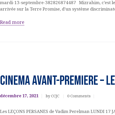
mardi-13-septembre-382826874487 Mizrahim, c’est le no
arrivée sur la Terre Promise, d’un système discrimina
Read more
Cinéma
EVENEMENTS
CINEMA AVANT-PREMIERE – L
CULTURELS
décembre 17, 2021
by CCJC
0
Comments
Les LEÇONS PERSANES de Vadim Perelman LUNDI 17 JANVI