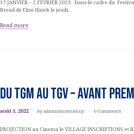
17 JANVIER – 2 FEVRIER 2023 Dans le cadre du Festival,
Bread de Elise Hawk le jeudi…
Read more
Cinéma
EVENEMENTS
DU TGM au TGV – AVANT PREM
CULTURELS
août 1, 2022
by administrationccjc
0
Comments
PROJECTION au Cinema le VILLAGE INSCRIPTIONS et RE