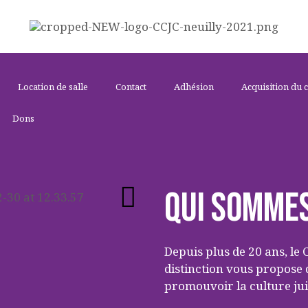
ACCUEIL
LE CENTRE
CCJC NEUILLY-SUR-SEINE
ÉVÉNEMENTS
Centre Communautaire et culturel de Neuilly-sur-Seine
Location de salle
Contact
Adhésion
Acquisition du 
ACTIVITÉS ET
Dons
COURS
LOCATION DE
Qui somme
SALLE
Depuis plus de 20 ans, le 
CONTACT
distinction vous propose 
promouvoir la culture jui
ADHÉSION