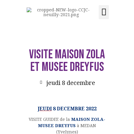
Activités et cours
Location de salle
Acquisition du centre
CCJC NEUILLY-SUR-SEINE
Centre Communautaire et culturel de Neuilly-sur-Seine
ACCUEIL
VISITE Maison ZOLA
LE CENTRE
ET MUSEE DREYFUS
ÉVÉNEMENTS
ACTIVITÉS ET COURS
jeudi 8 decembre
LOCATION DE SALLE
CONTACT
ADHÉSION
JEUDI
8 DECEMBRE 2022
ACQUISITION DU
CENTRE
VISITE GUIDEE de la
MAISON ZOLA-
MUSEE DREYFUS
à MEDAN
DONS
(Yvelynes)