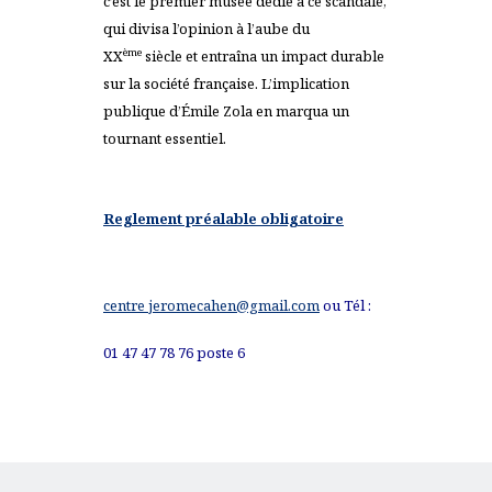
c’
est le premier musée dédié à ce scandale,
qui divisa l’opinion à l’aube du
ème
XX
siècle et entraîna un impact durable
sur la société française. L’implication
publique d’Émile Zola en marqua un
tournant essentiel.
Reglement préalable obligatoire
centre
jeromecahen@gmail.com
ou Tél :
01 47 47 78 76 poste 6