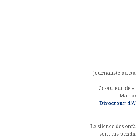
ACQUISITION DU
CENTRE
DONS
Journaliste au bu
Co-auteur de « 
Marian
Directeur d’A
Le silence des enf
sont tus pendan