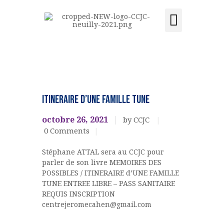
Activités et cours
Location de salle
Acquisition du centre
CCJC NEUILLY-SUR-SEINE
Centre Communautaire et culturel de Neuilly-sur-Seine
ACCUEIL
Conférences
LE CENTRE
EVENEMENTS
ITINERAIRE d’UNE FAMILLE TUNE
CULTURELS
ÉVÉNEMENTS
livres
octobre 26, 2021
by CCJC
ACTIVITÉS ET COURS
0
Comments
LOCATION DE SALLE
Stéphane ATTAL sera au CCJC pour
CONTACT
parler de son livre MEMOIRES DES
ADHÉSION
POSSIBLES / ITINERAIRE d’UNE FAMILLE
ACQUISITION DU
TUNE ENTREE LIBRE – PASS SANITAIRE
REQUIS INSCRIPTION
CENTRE
centrejeromecahen@gmail.com
DONS