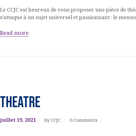
Le CCJC est heureux de vous proposer une pièce de th
ACQUISITION DU
s’attaque à un sujet universel et passionnant : le men
CENTRE
Read more
DONS
Ateliers,
cours,
THEATRE
activités
THEATRE
juillet 19, 2021
by CCJC
0
Comments