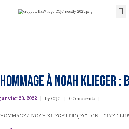
ACCUEIL
Activités e
Location de s
Acquisit
LE CENTRE
CCJC NEUILLY-SUR-SEINE
ÉVÉNEMENTS
Centre Communautaire et culturel de Neuilly-sur-Seine
ACTIVITÉS ET
COURS
EVENEMENTS
CULTURELS
HOMMAGE à NOAH KLIEGER : 
LOCATION DE
SALLE
janvier 20, 2022
by CCJC
0
Comments
CONTACT
HOMMAGE à NOAH KLIEGER PROJECTION – CINE-CLUB J
ADHÉSION