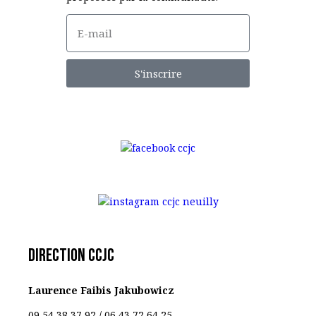
S'inscrire
Direction CCJC
Laurence Faibis Jakubowicz
09 54 38 37 92 /
06 43 72 64 25