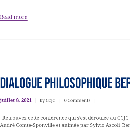
ACQUISITION DU
Read more
CENTRE
DONS
Culturel
EVENEMENTS
Dialogue Philosophique BE
CULTURELS
juillet 8, 2021
by CCJC
0
Comments
Retrouvez cette conférence qui s’est déroulée au CCJC l
André Comte-Sponville et animée par Sylvio Ascoli Re