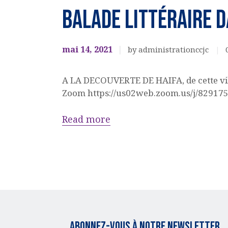
LECTURE
Balade littéraire d
Culturel
EVENEMENTS
CULTURELS
mai 14, 2021
by administrationccjc
new
A LA DECOUVERTE DE HAIFA, de cette vil
Zoom https://us02web.zoom.us/j/829175
Read more
Abonnez-vous à notre Newsletter