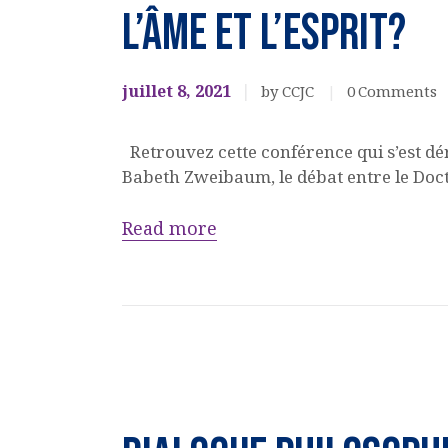
l’âme et l’esprit?
juillet 8, 2021
by CCJC
0
Comments
Retrouvez cette conférence qui s’est dér
Babeth Zweibaum, le débat entre le Doct
Read more
Culturel
EVENEMENTS