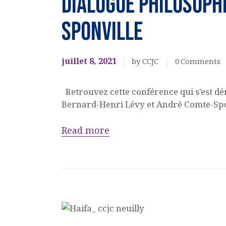
Dialogue Philosoph
CULTURELS
SPONVILLE
juillet 8, 2021
by CCJC
0
Comments
Retrouvez cette conférence qui s’est dér
Bernard-Henri Lévy et André Comte-Spo
Read more
CERCLE DE