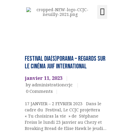
Activités et cours
Location de salle
Acquisition du centre
CCJC NEUILLY-SUR-SEINE
Centre Communautaire et culturel de Neuilly-sur-Seine
ACCUEIL
Cinéma
LE CENTRE
EVENEMENTS
FESTIVAL DIA(S)PORAMA – Regards sur
CULTURELS
ÉVÉNEMENTS
le cinéma Juif International
ACTIVITÉS ET COURS
janvier 11, 2023
LOCATION DE SALLE
by administrationccjc
CONTACT
0
Comments
ADHÉSION
17 JANVIER – 2 FEVRIER 2023 Dans le
ACQUISITION DU
cadre du Festival, Le CCJC projettera
CENTRE
« Tu choisiras la vie » de Stéphane
Freiss le lundi 23 janvier au Chezy et
DONS
Breaking Bread de Elise Hawk le jeudi…