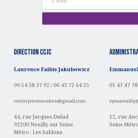
Direction CCJC
administra
Laurence Faibis Jakubowicz
Emmanuell
09 54 38 37 92 /
06 43 72 64 25
01 47 47 78
centrejeromecahen@gmail.com
synaneuilly
44, rue Jacques Dulud
12, rue Anc
92200 Neuilly sur Seine
Seine
Métro
Métro : Les Sablons