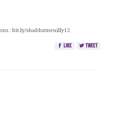
 : bit.ly/shabbatneuilly12
Like
Tweet