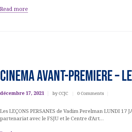
Read more
ACQUISITION DU
CENTRE
DONS
Cinéma
EVENEMENTS
CINEMA AVANT-PREMIERE – L
CULTURELS
décembre 17, 2021
by CCJC
0
Comments
Les LEÇONS PERSANES de Vadim Perelman LUNDI 17 JANVI
partenariat avec le FSJU et le Centre d’Art…