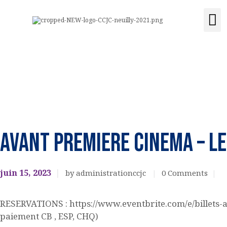
ACCUEIL
Activités e
Location de s
Acquisit
LE CENTRE
CCJC NEUILLY-SUR-SEINE
ÉVÉNEMENTS
Centre Communautaire et culturel de Neuilly-sur-Seine
ACTIVITÉS ET
COURS
Cinéma
AVANT PREMIERE CINEMA – L
LOCATION DE
SALLE
juin 15, 2023
by administrationccjc
0
Comments
CONTACT
RESERVATIONS : https://www.eventbrite.com/e/billets
paiement CB , ESP, CHQ)
ADHÉSION