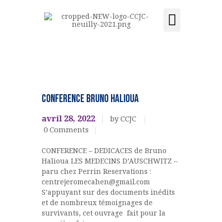
Activités et cours
Location de salle
Acquisition du centre
CCJC NEUILLY-SUR-SEINE
Centre Communautaire et culturel de Neuilly-sur-Seine
ACCUEIL
EVENEMENTS
CULTURELS
LE CENTRE
CONFERENCE BRUNO HALIOUA
ÉVÉNEMENTS
avril 28, 2022
by CCJC
ACTIVITÉS ET COURS
0
Comments
LOCATION DE SALLE
CONFERENCE – DEDICACES de Bruno
CONTACT
Halioua LES MEDECINS D’AUSCHWITZ –
ADHÉSION
paru chez Perrin Reservations :
ACQUISITION DU
centrejeromecahen@gmail.com
S’appuyant sur des documents inédits
CENTRE
et de nombreux témoignages de
DONS
survivants, cet ouvrage fait pour la