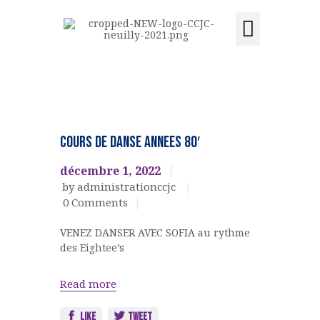
Activités et cours
Location de salle
Acquisition du centre
CCJC NEUILLY-SUR-SEINE
Centre Communautaire et culturel de Neuilly-sur-Seine
ACCUEIL
DANSES
LE CENTRE
EVENEMENTS
COURS DE DANSE ANNEES 80′
CULTURELS
ÉVÉNEMENTS
décembre 1, 2022
ACTIVITÉS ET COURS
by administrationccjc
LOCATION DE SALLE
0
Comments
CONTACT
VENEZ DANSER AVEC SOFIA au rythme
ADHÉSION
des Eightee’s
ACQUISITION DU
CENTRE
Read more
DONS
Like
Tweet