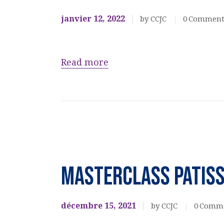
janvier 12, 2022
by CCJC
0
Comment
Read more
CUISINES ET
PATISSERIES
MASTERCLASS PATISS
EVENEMENTS
CULTURELS
décembre 15, 2021
by CCJC
0
Comm