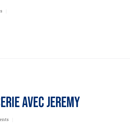
s
ACQUISITION DU
CENTRE
DONS
ERIE avec Jeremy
ents