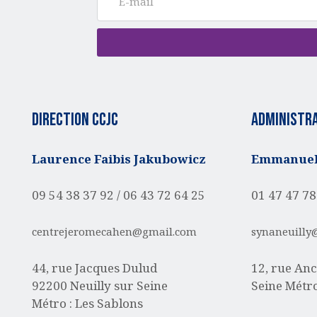
Direction CCJC
administra
Laurence Faibis Jakubowicz
Emmanuell
09 54 38 37 92 /
06 43 72 64 25
01 47 47 78
centrejeromecahen@gmail.com
synaneuilly
44, rue Jacques Dulud
12, rue Anc
92200 Neuilly sur Seine
Seine
Métro
Métro : Les Sablons