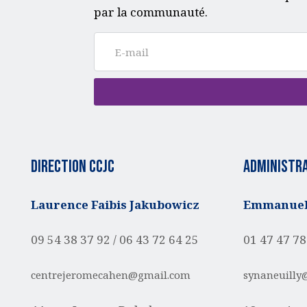
par la communauté.
Direction CCJC
administra
Laurence Faibis Jakubowicz
Emmanuell
09 54 38 37 92 /
06 43 72 64 25
01 47 47 78
centrejeromecahen@gmail.com
synaneuilly