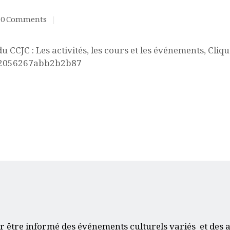
0
Comments
ACQUISITION DU
CENTRE
u CCJC : Les activités, les cours et les événements, Clique
222056267abb2b2b87
DONS
r être informé des événements culturels variés et des a