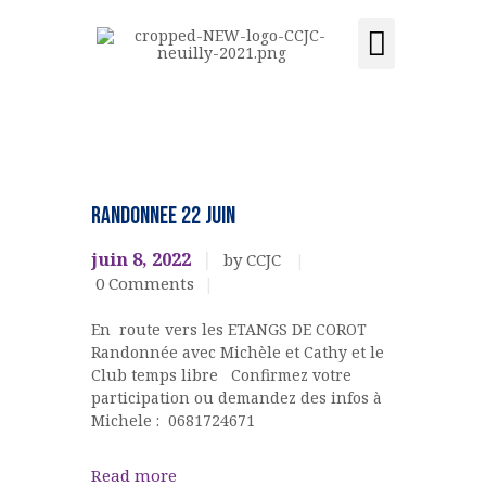
Activités et cours
Location de salle
Acquisition du centre
CCJC NEUILLY-SUR-SEINE
Centre Communautaire et culturel de Neuilly-sur-Seine
ACCUEIL
Ateliers,
cours,
LE CENTRE
RANDONNEE 22 JUIN
activités
ÉVÉNEMENTS
CLUB
juin 8, 2022
by CCJC
TEMPS
ACTIVITÉS ET COURS
LIBRE
0
Comments
LOCATION DE SALLE
En route vers les ETANGS DE COROT
CONTACT
Randonnée avec Michèle et Cathy et le
ADHÉSION
Club temps libre Confirmez votre
ACQUISITION DU
participation ou demandez des infos à
Michele : 0681724671
CENTRE
DONS
Read more