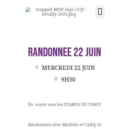
Activités et cours
Location de salle
Acquisition du centre
CCJC NEUILLY-SUR-SEINE
Centre Communautaire et culturel de Neuilly-sur-Seine
ACCUEIL
RANDONNEE 22 JUIN
LE CENTRE
ÉVÉNEMENTS
MERCREDI 22 JUIN
ACTIVITÉS ET COURS
9H30
LOCATION DE SALLE
CONTACT
ADHÉSION
En route vers les ETANGS DE COROT
ACQUISITION DU
CENTRE
DONS
Randonnée avec Michèle et Cathy et