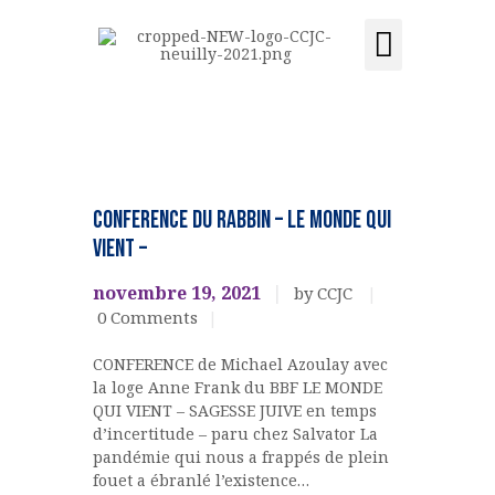
Activités et cours
Location de salle
Acquisition du centre
CCJC NEUILLY-SUR-SEINE
Centre Communautaire et culturel de Neuilly-sur-Seine
ACCUEIL
EVENEMENTS
CULTURELS
LE CENTRE
CONFERENCE du RABBIN – Le monde qui
ÉVÉNEMENTS
vient –
ACTIVITÉS ET COURS
novembre 19, 2021
by CCJC
LOCATION DE SALLE
0
Comments
CONTACT
CONFERENCE de Michael Azoulay avec
ADHÉSION
la loge Anne Frank du BBF LE MONDE
ACQUISITION DU
QUI VIENT – SAGESSE JUIVE en temps
CENTRE
d’incertitude – paru chez Salvator La
pandémie qui nous a frappés de plein
DONS
fouet a ébranlé l’existence…