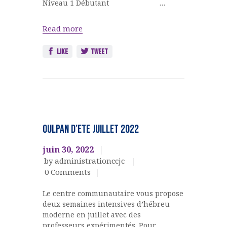
Niveau 1 Débutant …
Read more
Like
Tweet
Ateliers,
cours,
OULPAN D’ETE Juillet 2022
activités
OULPAN &
juin 30, 2022
LANGUES
by administrationccjc
0
Comments
Le centre communautaire vous propose
deux semaines intensives d’hébreu
moderne en juillet avec des
professeurs expérimentés. Pour