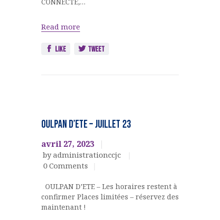
CONNECTE,…
Read more
Like
Tweet
Ateliers,
cours,
OULPAN D’ETE – juillet 23
activités
avril 27, 2023
by administrationccjc
0
Comments
OULPAN D’ETE – Les horaires restent à
confirmer Places limitées – réservez des
maintenant !