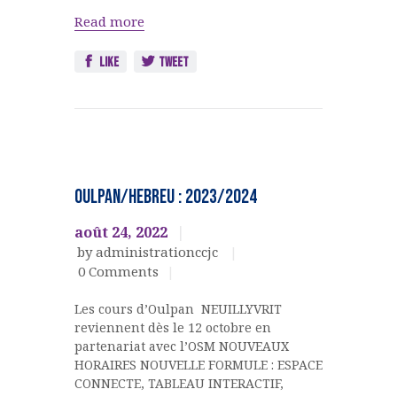
Read more
Like
Tweet
Ateliers,
cours,
OULPAN/HEBREU : 2023/2024
activités
OULPAN &
août 24, 2022
LANGUES
by administrationccjc
0
Comments
Les cours d’Oulpan NEUILLYVRIT
reviennent dès le 12 octobre en
partenariat avec l’OSM NOUVEAUX
HORAIRES NOUVELLE FORMULE : ESPACE
CONNECTE, TABLEAU INTERACTIF,