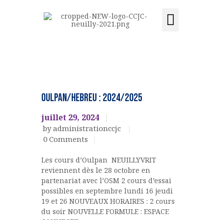
Activités et cours
Location de salle
Acquisition du centre
CCJC NEUILLY-SUR-SEINE
Centre Communautaire et culturel de Neuilly-sur-Seine
ACCUEIL
Ateliers,
cours,
LE CENTRE
OULPAN/HEBREU : 2024/2025
activités
ÉVÉNEMENTS
OULPAN &
juillet 29, 2024
LANGUES
ACTIVITÉS ET COURS
by administrationccjc
LOCATION DE SALLE
0
Comments
CONTACT
Les cours d’Oulpan NEUILLYVRIT
ADHÉSION
reviennent dès le 28 octobre en
ACQUISITION DU
partenariat avec l’OSM 2 cours d’essai
possibles en septembre lundi 16 jeudi
CENTRE
19 et 26 NOUVEAUX HORAIRES : 2 cours
DONS
du soir NOUVELLE FORMULE : ESPACE