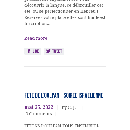
découvrir la langue, se débrouiller cet
été ou se perfectionner en Hébreu !
Réservez votre place elles sont limitées!
Inscription…
Read more
Like
Tweet
EVENEMENTS
CULTURELS
FETE DE L’OULPAN – SOIREE ISRAELIENNE
OULPAN &
LANGUES
mai 25, 2022
by CCJC
0
Comments
FETONS L’OULPAN TOUS ENSEMBLE le