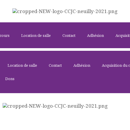
ACCUEIL
LE CENTRE
CCJC NEUILLY-SUR-SEINE
ÉVÉNEMENTS
Centre Communautaire et culturel de Neuilly-sur-Seine
 cours
Location de salle
Contact
Adhésion
Acquisit
ACTIVITÉS ET
COURS
Location de salle
Contact
Adhésion
Acquisition du 
Dons
LOCATION DE
SALLE
CONTACT
ADHÉSION