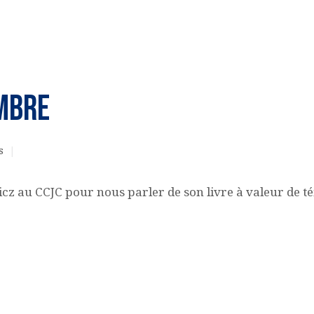
ACQUISITION DU
CENTRE
MBRE
DONS
s
u CCJC pour nous parler de son livre à valeur de témo