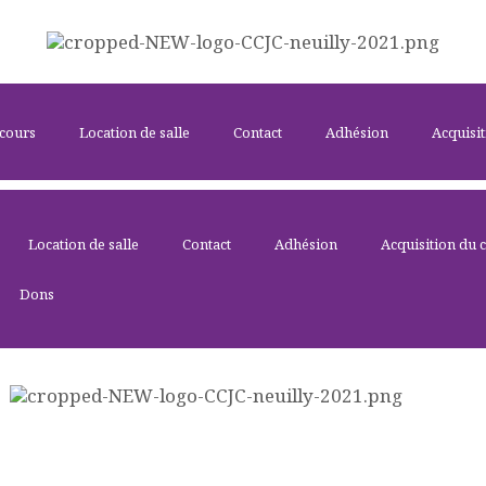
ACCUEIL
LE CENTRE
CCJC NEUILLY-SUR-SEINE
ÉVÉNEMENTS
Centre Communautaire et culturel de Neuilly-sur-Seine
 cours
Location de salle
Contact
Adhésion
Acquisit
ACTIVITÉS ET
COURS
Location de salle
Contact
Adhésion
Acquisition du 
Dons
LOCATION DE
SALLE
CONTACT
ADHÉSION