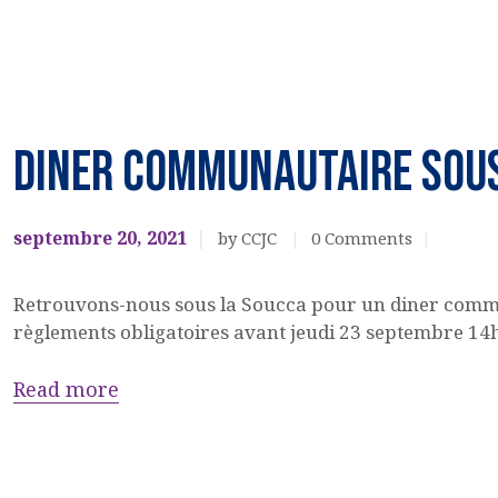
Fête
Juive
DINER COMMUNAUTAIRE SOUS
FETES
JUIVES
septembre 20, 2021
by CCJC
0
Comments
Retrouvons-nous sous la Soucca pour un diner commu
règlements obligatoires avant jeudi 23 septembre 14h
Read more