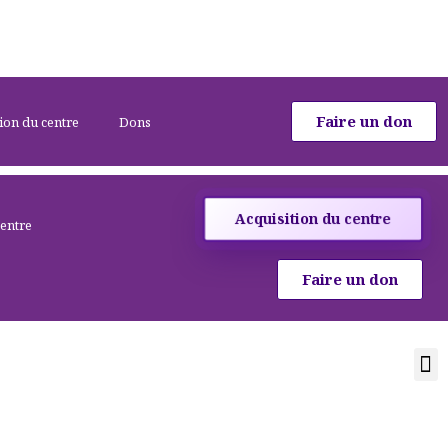
Faire un don
ion du centre
Dons
Acquisition du centre
centre
Faire un don
Activités et cours
Location de salle
Acquisition d