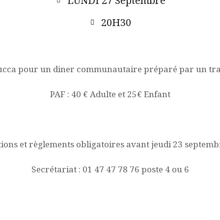
LUNDI 27 Septembre
ACQUISITION DU
20H30
CENTRE
ucca pour un diner communautaire préparé par un tr
DONS
PAF : 40 € Adulte et 25€ Enfant
ions et règlements obligatoires avant jeudi 23 septem
Secrétariat : 01 47 47 78 76 poste 4 ou 6