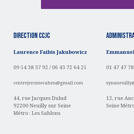
Direction CCJC
administra
Laurence Faibis Jakubowicz
Emmanuell
09 54 38 37 92 /
06 43 72 64 25
01 47 47 78
centrejeromecahen@gmail.com
synaneuilly
44, rue Jacques Dulud
12, rue Anc
92200 Neuilly sur Seine
Seine
Métro
Métro : Les Sablons