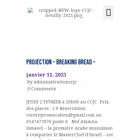
Activités et cours
Location de salle
Acquisition du centre
CCJC NEUILLY-SUR-SEINE
Centre Communautaire et culturel de Neuilly-sur-Seine
ACCUEIL
Culinaire
LE CENTRE
EVENEMENTS
PROJECTION – BREAKING BREAD –
CULTURELS
ÉVÉNEMENTS
janvier 11, 2023
ACTIVITÉS ET COURS
by administrationccjc
LOCATION DE SALLE
0
Comments
CONTACT
JEUDI 2 FEVRIER à 20h00 au CCJC Prix
ADHÉSION
des places : 5 € Réservation
ACQUISITION DU
centrejeromecahen@gmail.com ou
0147477876 poste 6 Nof Atamna-
CENTRE
Ismaeel – la première Arabe musulman
DONS
à remporter le MasterChef d’Israël – est