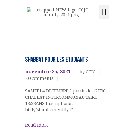
Activités et cours
Location de salle
Acquisition du centre
CCJC NEUILLY-SUR-SEINE
Centre Communautaire et culturel de Neuilly-sur-Seine
ACCUEIL
EVENEMENTS
CULTURELS
LE CENTRE
SHABBAT pour les ETUDIANTS
Jeunesse
ÉVÉNEMENTS
novembre 25, 2021
by CCJC
ACTIVITÉS ET COURS
0
Comments
LOCATION DE SALLE
SAMEDI 4 DECEMBRE à partir de 12H30
CONTACT
CHABBAT INTERCOMMUNAUTAIRE
ADHÉSION
18/28ANS Inscriptions :
ACQUISITION DU
bit.ly/shabbatneuilly12
CENTRE
Read more
DONS