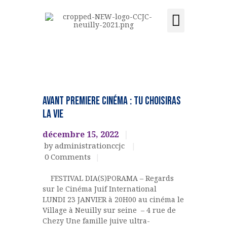
Activités et cours
Location de salle
Acquisition du centre
CCJC NEUILLY-SUR-SEINE
Centre Communautaire et culturel de Neuilly-sur-Seine
ACCUEIL
EVENEMENTS
CULTURELS
LE CENTRE
AVANT PREMIERE cinéma : TU CHOISIRAS
ÉVÉNEMENTS
LA VIE
ACTIVITÉS ET COURS
décembre 15, 2022
LOCATION DE SALLE
by administrationccjc
CONTACT
0
Comments
ADHÉSION
FESTIVAL DIA(S)PORAMA – Regards
ACQUISITION DU
sur le Cinéma Juif International
CENTRE
LUNDI 23 JANVIER à 20H00 au cinéma le
Village à Neuilly sur seine – 4 rue de
DONS
Chezy Une famille juive ultra-