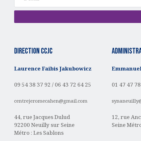
Direction CCJC
administra
Laurence Faibis Jakubowicz
Emmanuell
09 54 38 37 92 /
06 43 72 64 25
01 47 47 78
centrejeromecahen@gmail.com
synaneuilly
44, rue Jacques Dulud
12, rue Anc
92200 Neuilly sur Seine
Seine
Métro
Métro : Les Sablons