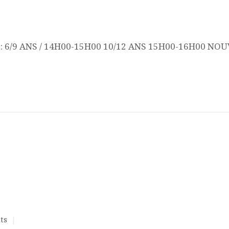
ACQUISITION DU
RS : 6/9 ANS / 14H00-15H00 10/12 ANS 15H00-16H00 NO
CENTRE
DONS
ts