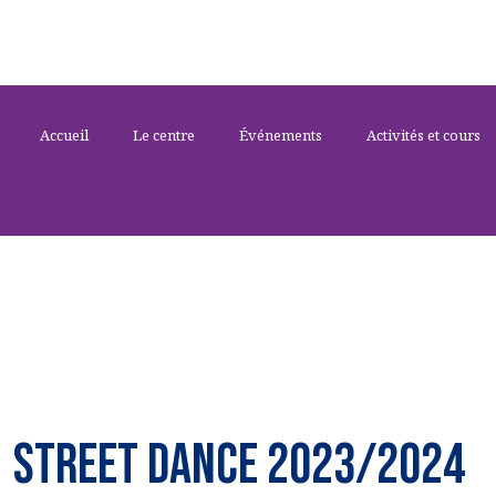
Accueil
Le centre
Événements
Activités et cours
DANSES
Jeunesse
STREET DANCE 2023/2024