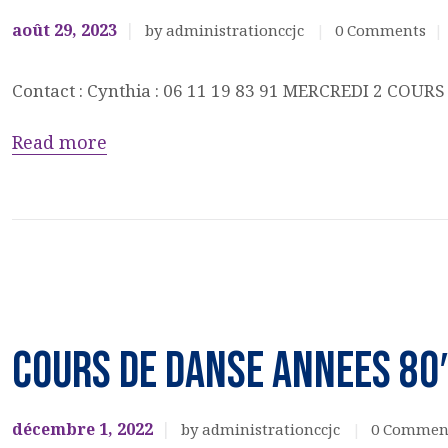
août 29, 2023
by administrationccjc
0
Comments
Contact : Cynthia : 06 11 19 83 91 MERCREDI 2 COU
Read more
DANSES
EVENEMENTS
COURS DE DANSE ANNEES 80′
CULTURELS
décembre 1, 2022
by administrationccjc
0
Commen