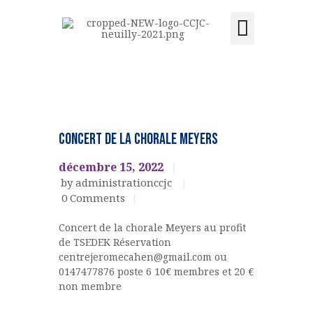
Activités et cours
Location de salle
Acquisition du centre
CCJC NEUILLY-SUR-SEINE
Centre Communautaire et culturel de Neuilly-sur-Seine
ACCUEIL
CHORALE
MEYERS
LE CENTRE
CONCERT DE LA CHORALE MEYERS
EVENEMENTS
ÉVÉNEMENTS
CULTURELS
décembre 15, 2022
ACTIVITÉS ET COURS
by administrationccjc
LOCATION DE SALLE
0
Comments
CONTACT
Concert de la chorale Meyers au profit
ADHÉSION
de TSEDEK Réservation
ACQUISITION DU
centrejeromecahen@gmail.com ou
0147477876 poste 6 10€ membres et 20 €
CENTRE
non membre
DONS