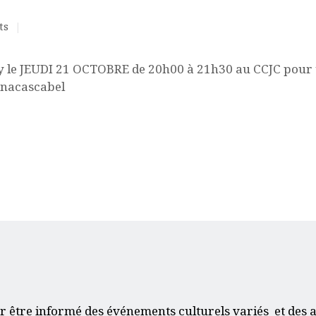
ts
ACQUISITION DU
CENTRE
ly le JEUDI 21 OCTOBRE de 20h00 à 21h30 au CCJC pou
unacascabel
DONS
r être informé des événements culturels variés et des a