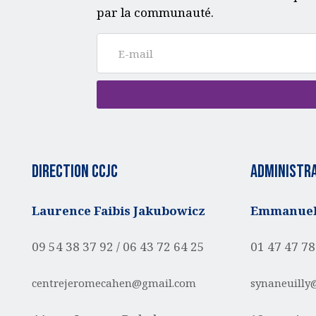
par la communauté.
Direction CCJC
administra
Laurence Faibis Jakubowicz
Emmanuell
09 54 38 37 92 /
06 43 72 64 25
01 47 47 78
centrejeromecahen@gmail.com
synaneuilly