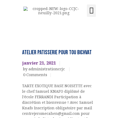
Activités et cours
Location de salle
Acquisition du centre
CCJC NEUILLY-SUR-SEINE
Centre Communautaire et culturel de Neuilly-sur-Seine
ACCUEIL
Ateliers,
cours,
LE CENTRE
ATELIER PATISSERIE pour TOU BICHVAT
activités
ÉVÉNEMENTS
CUISINES ET
janvier 21, 2021
PATISSERIES
ACTIVITÉS ET COURS
by administrationccjc
FETES
LOCATION DE SALLE
0
Comments
JUIVES
CONTACT
TARTE EXOTIQUE BASE NOISETTE avec
ADHÉSION
le chef Samuel KNAFO diplômé de
ACQUISITION DU
l’école FERRANDI Participation à
discrétion et bienvenue ! Avec Samuel
CENTRE
Knafo Inscription obligatoire par mail
DONS
centrejeromecahen@gmail.com pour