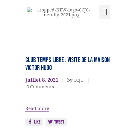
Activités et cours
Location de salle
Acquisition du centre
CCJC NEUILLY-SUR-SEINE
Centre Communautaire et culturel de Neuilly-sur-Seine
ACCUEIL
CLUB
TEMPS
LE CENTRE
Club Temps Libre : Visite de la maison
LIBRE
ÉVÉNEMENTS
Victor Hugo
ACTIVITÉS ET COURS
juillet 8, 2021
by CCJC
LOCATION DE SALLE
0
Comments
CONTACT
ADHÉSION
Read more
ACQUISITION DU
CENTRE
Like
Tweet
DONS