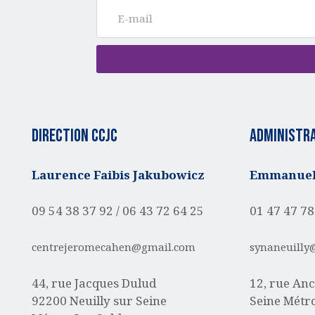
Direction CCJC
administra
Laurence Faibis Jakubowicz
Emmanuell
09 54 38 37 92 /
06 43 72 64 25
01 47 47 78
centrejeromecahen@gmail.com
synaneuilly
44, rue Jacques Dulud
12, rue Anc
92200 Neuilly sur Seine
Seine
Métro