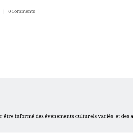
0
Comments
ACQUISITION DU
CENTRE
DONS
r être informé des événements culturels variés et des a