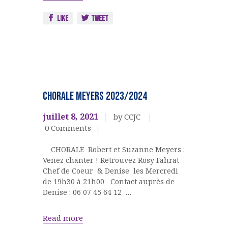
Like
Tweet
Ateliers,
cours,
CHORALE MEYERS 2023/2024
activités
CHORALE
juillet 8, 2021
by CCJC
MEYERS
0
Comments
CHORALE Robert et Suzanne Meyers :
Venez chanter ! Retrouvez Rosy Fahrat
Chef de Coeur & Denise les Mercredi
de 19h30 à 21h00 Contact auprès de
Denise : 06 07 45 64 12 …
Read more