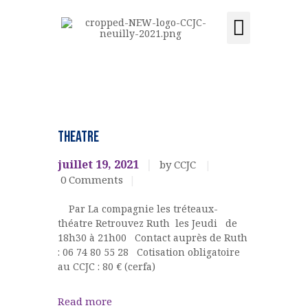
Activités et cours
Location de salle
Acquisition du centre
CCJC NEUILLY-SUR-SEINE
Centre Communautaire et culturel de Neuilly-sur-Seine
ACCUEIL
Ateliers,
cours,
LE CENTRE
THEATRE
activités
ÉVÉNEMENTS
THEATRE
juillet 19, 2021
by CCJC
ACTIVITÉS ET COURS
0
Comments
LOCATION DE SALLE
Par La compagnie les tréteaux-
CONTACT
théatre Retrouvez Ruth les Jeudi de
ADHÉSION
18h30 à 21h00 Contact auprès de Ruth
ACQUISITION DU
: 06 74 80 55 28 Cotisation obligatoire
au CCJC : 80 € (cerfa)
CENTRE
DONS
Read more