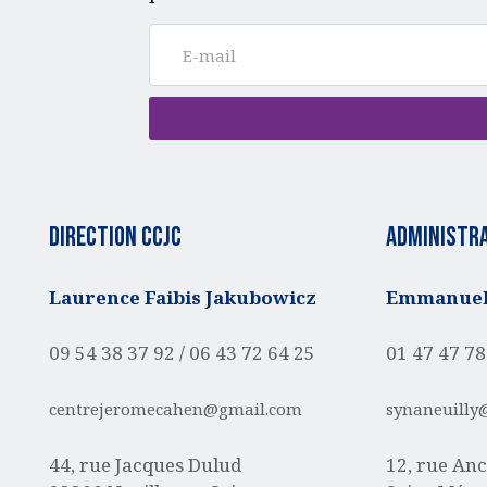
Direction CCJC
administra
Laurence Faibis Jakubowicz
Emmanuell
09 54 38 37 92 /
06 43 72 64 25
01 47 47 78
centrejeromecahen@gmail.com
synaneuilly
44, rue Jacques Dulud
12, rue Anc