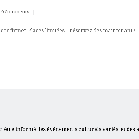
0
Comments
ACQUISITION DU
CENTRE
confirmer Places limitées – réservez des maintenant !
DONS
r être informé des événements culturels variés et des a