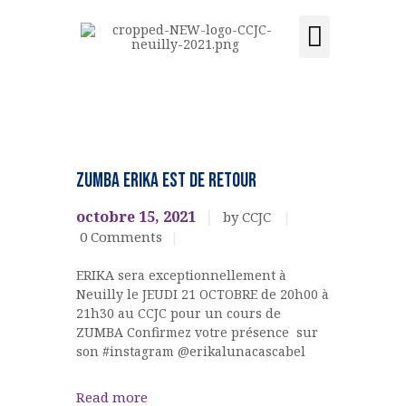
Activités et cours
Location de salle
Acquisition du centre
CCJC NEUILLY-SUR-SEINE
Centre Communautaire et culturel de Neuilly-sur-Seine
ACCUEIL
DANSES
LE CENTRE
ZUMBA ERIKA est de RETOUR
ÉVÉNEMENTS
octobre 15, 2021
by CCJC
ACTIVITÉS ET COURS
0
Comments
LOCATION DE SALLE
ERIKA sera exceptionnellement à
CONTACT
Neuilly le JEUDI 21 OCTOBRE de 20h00 à
ADHÉSION
21h30 au CCJC pour un cours de
ACQUISITION DU
ZUMBA Confirmez votre présence sur
son #instagram @erikalunacascabel
CENTRE
DONS
Read more