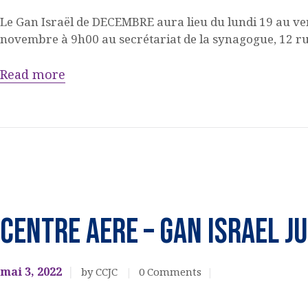
Le Gan Israël de DECEMBRE aura lieu du lundi 19 au ve
ACQUISITION DU
novembre à 9h00 au secrétariat de la synagogue, 12 
CENTRE
Read more
DONS
Jeunesse
CENTRE AERE – GAN ISRAEL J
mai 3, 2022
by CCJC
0
Comments