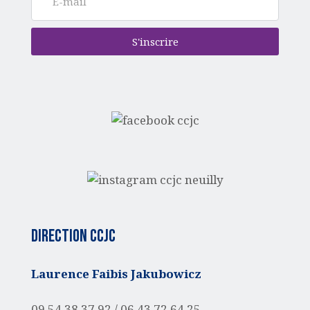
S'inscrire
Direction CCJC
Laurence Faibis Jakubowicz
09 54 38 37 92 /
06 43 72 64 25