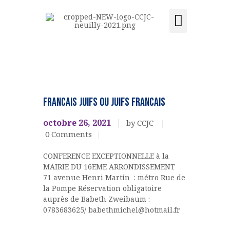
Activités et cours
Location de salle
Acquisition du centre
CCJC NEUILLY-SUR-SEINE
Centre Communautaire et culturel de Neuilly-sur-Seine
ACCUEIL
EVENEMENTS
CULTURELS
LE CENTRE
FRANCAIS JUIFS OU JUIFS FRANCAIS
ÉVÉNEMENTS
octobre 26, 2021
by CCJC
ACTIVITÉS ET COURS
0
Comments
LOCATION DE SALLE
CONFERENCE EXCEPTIONNELLE à la
CONTACT
MAIRIE DU 16EME ARRONDISSEMENT
ADHÉSION
71 avenue Henri Martin : métro Rue de
ACQUISITION DU
la Pompe Réservation obligatoire
auprès de Babeth Zweibaum :
CENTRE
0783683625/ babethmichel@hotmail.fr
DONS