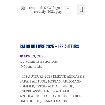
Activités et cours
Location de salle
Acquisition du centre
CCJC NEUILLY-SUR-SEINE
Centre Communautaire et culturel de Neuilly-sur-Seine
ACCUEIL
livres
LE CENTRE
SALON DU LIVRE 2025 – LES AUTEURS
ÉVÉNEMENTS
mars 19, 2025
ACTIVITÉS ET COURS
by administrationccjc
LOCATION DE SALLE
0
Comments
CONTACT
LES AUTEURS 2025 ELIETTE ABECASSIS,
ADHÉSION
SARAH ABITBOL, MYRIAM AKERMANN
ACQUISITION DU
SOMMER, REGINALD ALLOUCHE,
PIERRE ASSOULINE, NATHALIE
CENTRE
AZOULAI, MICHAEL AZOULAY, ISABELLE
DONS
BACKOUCHE, SARAH BARUK,