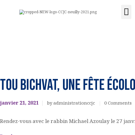
ACCUEIL
Activités e
Location de s
Acquisit
LE CENTRE
CCJC NEUILLY-SUR-SEINE
ÉVÉNEMENTS
Centre Communautaire et culturel de Neuilly-sur-Seine
ACTIVITÉS ET
COURS
FETES
JUIVES
Tou Bichvat, une fête écol
LOCATION DE
SALLE
janvier 21, 2021
by administrationccjc
0
Comments
CONTACT
Rendez-vous avec le rabbin Michael Azoulay le 27 ja
ADHÉSION