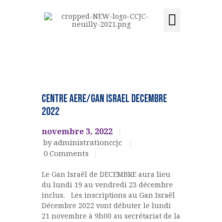
Activités et cours
Location de salle
Acquisition du centre
CCJC NEUILLY-SUR-SEINE
Centre Communautaire et culturel de Neuilly-sur-Seine
ACCUEIL
Jeunesse
LE CENTRE
Uncategorized
Centre Aere/Gan Israel DECEMBRE
ÉVÉNEMENTS
2022
ACTIVITÉS ET COURS
novembre 3, 2022
LOCATION DE SALLE
by administrationccjc
CONTACT
0
Comments
ADHÉSION
Le Gan Israël de DECEMBRE aura lieu
ACQUISITION DU
du lundi 19 au vendredi 23 décembre
CENTRE
inclus. Les inscriptions au Gan Israël
Décembre 2022 vont débuter le lundi
DONS
21 novembre à 9h00 au secrétariat de la