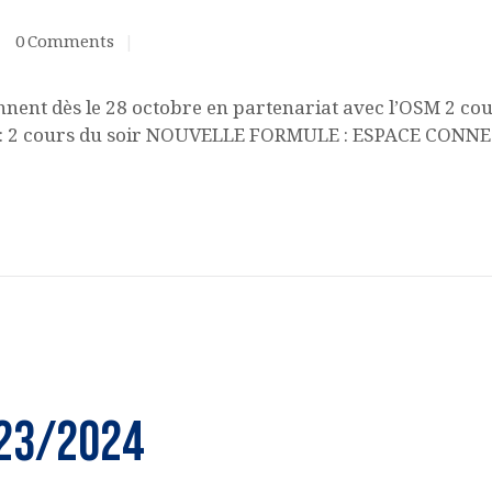
0
Comments
ACQUISITION DU
CENTRE
ent dès le 28 octobre en partenariat avec l’OSM 2 cour
 : 2 cours du soir NOUVELLE FORMULE : ESPACE CONN
DONS
023/2024