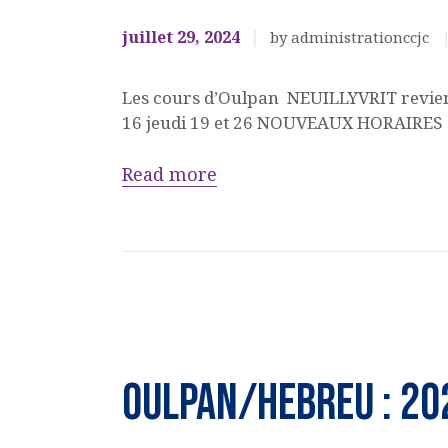
LANGUES
juillet 29, 2024
by administrationccjc
Les cours d’Oulpan NEUILLYVRIT revienn
16 jeudi 19 et 26 NOUVEAUX HORAIRES
Read more
Ateliers,
cours,
OULPAN/HEBREU : 2
activités
OULPAN &
LANGUES