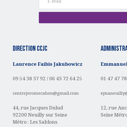
Direction CCJC
administra
Laurence Faibis Jakubowicz
Emmanuell
09 54 38 37 92 /
06 43 72 64 25
01 47 47 78
centrejeromecahen@gmail.com
synaneuilly
44, rue Jacques Dulud
12, rue Anc
92200 Neuilly sur Seine
Seine
Métro
Métro : Les Sablons