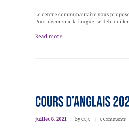
Le centre communautaire vous propose d
Pour découvrir la langue, se débrouiller
Read more
Ateliers,
cours,
COURS D’ANGLAIS 20
activités
OULPAN &
LANGUES
juillet 8, 2021
by CCJC
0
Comments