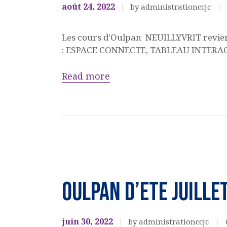
août 24, 2022
by administrationccjc
Les cours d’Oulpan NEUILLYVRIT revi
: ESPACE CONNECTE, TABLEAU IN
Read more
Ateliers,
cours,
OULPAN D’ETE Juille
activités
OULPAN &
LANGUES
juin 30, 2022
by administrationccjc