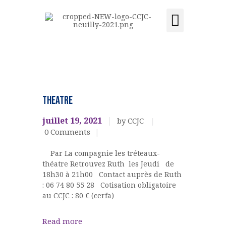
Activités et cours
Location de salle
Acquisition du centre
CCJC NEUILLY-SUR-SEINE
Centre Communautaire et culturel de Neuilly-sur-Seine
ACCUEIL
Ateliers,
cours,
LE CENTRE
THEATRE
activités
ÉVÉNEMENTS
THEATRE
juillet 19, 2021
by CCJC
ACTIVITÉS ET COURS
0
Comments
LOCATION DE SALLE
Par La compagnie les tréteaux-
CONTACT
théatre Retrouvez Ruth les Jeudi de
ADHÉSION
18h30 à 21h00 Contact auprès de Ruth
ACQUISITION DU
: 06 74 80 55 28 Cotisation obligatoire
au CCJC : 80 € (cerfa)
CENTRE
DONS
Read more