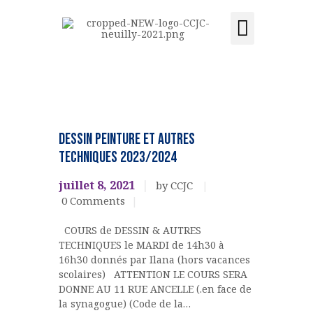
Activités et cours
Location de salle
Acquisition du centre
CCJC NEUILLY-SUR-SEINE
Centre Communautaire et culturel de Neuilly-sur-Seine
ACCUEIL
Ateliers,
cours,
LE CENTRE
DESSIN PEINTURE et autres
activités
ÉVÉNEMENTS
techniques 2023/2024
peinture
ACTIVITÉS ET COURS
juillet 8, 2021
by CCJC
LOCATION DE SALLE
0
Comments
CONTACT
COURS de DESSIN & AUTRES
ADHÉSION
TECHNIQUES le MARDI de 14h30 à
ACQUISITION DU
16h30 donnés par Ilana (hors vacances
CENTRE
scolaires) ATTENTION LE COURS SERA
DONNE AU 11 RUE ANCELLE (.en face de
DONS
la synagogue) (Code de la…