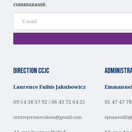
communauté.
Direction CCJC
administra
Laurence Faibis Jakubowicz
Emmanuell
09 54 38 37 92 /
06 43 72 64 25
01 47 47 78
centrejeromecahen@gmail.com
synaneuilly