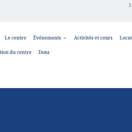
1
Le centre
Événements
Activités et cours
Locat
tion du centre
Dons