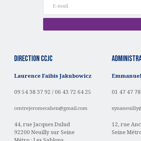
Direction CCJC
administra
Laurence Faibis Jakubowicz
Emmanuell
09 54 38 37 92 /
06 43 72 64 25
01 47 47 78
centrejeromecahen@gmail.com
synaneuilly
44, rue Jacques Dulud
12, rue Anc
92200 Neuilly sur Seine
Seine
Métro
Métro : Les Sablons