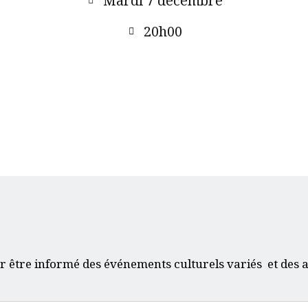
Mardi 7 décembre
ACQUISITION DU
20h00
CENTRE
DONS
r être informé des événements culturels variés et des a