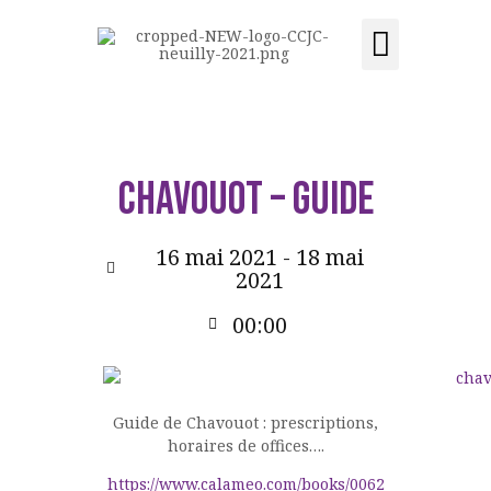
Activités et cours
Location de salle
Acquisition du centre
CCJC NEUILLY-SUR-SEINE
Centre Communautaire et culturel de Neuilly-sur-Seine
ACCUEIL
CHAVOUOT – GUIDE
LE CENTRE
ÉVÉNEMENTS
16 mai 2021 - 18 mai
ACTIVITÉS ET COURS
2021
LOCATION DE SALLE
00:00
CONTACT
ADHÉSION
ACQUISITION DU
Guide de Chavouot : prescriptions,
CENTRE
horaires de offices….
DONS
https://www.calameo.com/books/0062