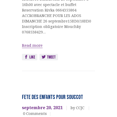
16h00 avec spectacle et buffet
Reservation Rivka 0664355864
ACCROBRANCHE POUR LES ADOS
DIMANCHE 26 septembre15H30/18H30
Inscription obligatoire Mouchky
0768538429…
Read more
Like
Tweet
FETES
JUIVES
FETE des ENFANTS pour SOUCCOT
Jeunesse
septembre 20, 2021
by CCJC
0
Comments