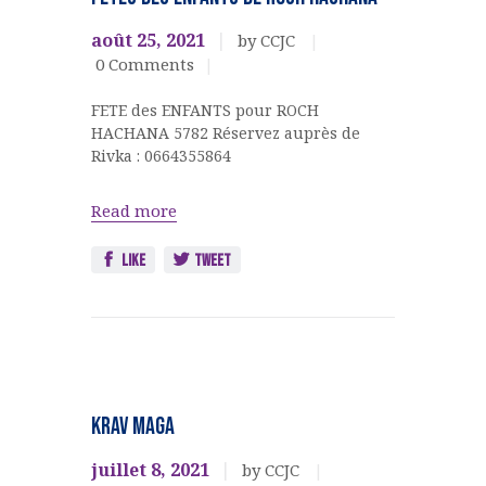
Jeunesse
août 25, 2021
by CCJC
0
Comments
FETE des ENFANTS pour ROCH
HACHANA 5782 Réservez auprès de
Rivka : 0664355864
Read more
Like
Tweet
Ateliers,
cours,
KRAV MAGA
activités
Jeunesse
juillet 8, 2021
by CCJC
KRAV