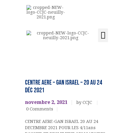
CCJC NEUILLY-SUR-SEINE
Centre Communautaire et culturel de Neuilly-sur-Seine
Activités et cours
Location de salle
Acquisition du centre
ACCUEIL
LE CENTRE
ÉVÉNEMENTS
Jeunesse
ACTIVITÉS ET COURS
CENTRE AERE – GAN ISRAEL – 20 au 24
LOCATION DE SALLE
déc 2021
CONTACT
ADHÉSION
novembre 2, 2021
by CCJC
0
Comments
ACQUISITION DU
CENTRE
CENTRE AERE-GAN ISRAEL 20 AU 24
DONS
DECEMBRE 2021 POUR LES 4/11ans