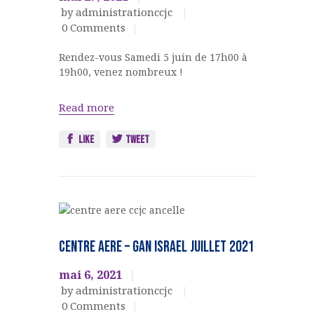
by administrationccjc
0
Comments
Rendez-vous Samedi 5 juin de 17h00 à
19h00, venez nombreux !
Read more
Like
Tweet
Ateliers, cours,
activités
CENTRE AERE – GAN ISRAEL JUILLET 2021
Jeunesse
new
mai 6, 2021
by administrationccjc
0
Comments