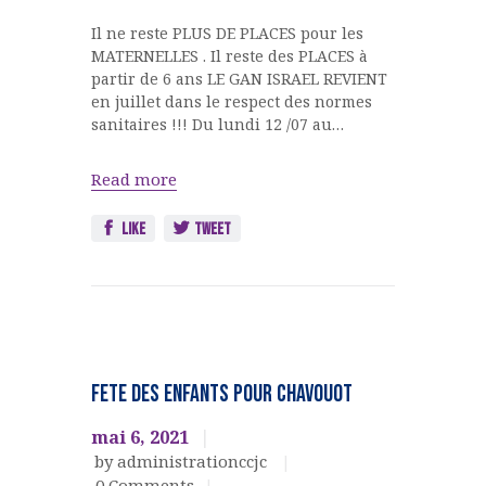
Il ne reste PLUS DE PLACES pour les
MATERNELLES . Il reste des PLACES à
partir de 6 ans LE GAN ISRAEL REVIENT
en juillet dans le respect des normes
sanitaires !!! Du lundi 12 /07 au…
Read more
Like
Tweet
Fête
Juive
FETE des ENFANTS pour CHAVOUOT
FETES
JUIVES
mai 6, 2021
Jeunesse
by administrationccjc
new
0
Comments